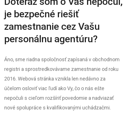
Doteraz som o Vás nepočul,
je bezpečné riešiť
zamestnanie cez Vašu
personálnu agentúru?
Áno, sme riadna spoločnosť zapísaná v obchodnom
registri a sprostredkovávame zamestnanie od roku
2016. Webová stránka vznikla len nedávno za
účelom osloviť viac ľudí ako Vy, čo o nás ešte
nepočuli s cieľom rozšíriť povedomie a nadviazať
nové spolupráce s kvalifikovanými uchádzačmi.