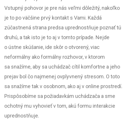
Vstupný pohovor je pre nás veľmi dôležitý, nakoľko
je to po väčšine prvý kontakt s Vami. Každá
zúčastnená strana predsa uprednostňuje poznať tú
druhú, a tak isto je to aj v tomto prípade. Nejde
o ústne skúšanie, ide skôr o otvorený, viac
neformálny ako formálny rozhovor, v ktorom
sa snažíme, aby sa uchádzač cítil komfortne a jeho
prejav bol čo najmenej ovplyvnený stresom. O toto
sa snažíme tak v osobnom, ako aj v online prostredí.
Prispôsobíme sa požiadavkám uchádzača a sme
ochotný mu vyhovieť v tom, akú formu interakcie
uprednostňuje.