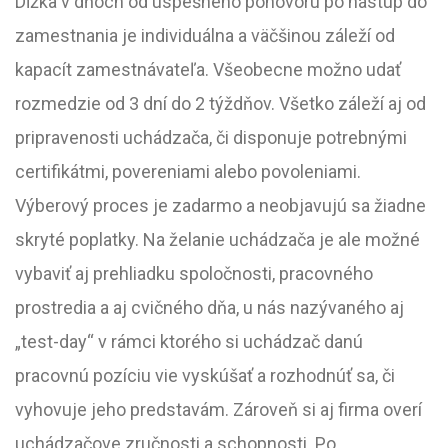
Dĺžka v dňoch od úspešného pohovoru po nástup do
zamestnania je individuálna a väčšinou záleží od
kapacít zamestnávateľa. Všeobecne možno udať
rozmedzie od 3 dní do 2 týždňov. Všetko záleží aj od
pripravenosti uchádzača, či disponuje potrebnými
certifikátmi, povereniami alebo povoleniami.
Výberový proces je zadarmo a neobjavujú sa žiadne
skryté poplatky. Na želanie uchádzača je ale možné
vybaviť aj prehliadku spoločnosti, pracovného
prostredia a aj cvičného dňa, u nás nazývaného aj
„test-day“ v rámci ktorého si uchádzač danú
pracovnú pozíciu vie vyskúšať a rozhodnúť sa, či
vyhovuje jeho predstavám. Zároveň si aj firma overí
uchádzačove zručnosti a schopnosti. Po