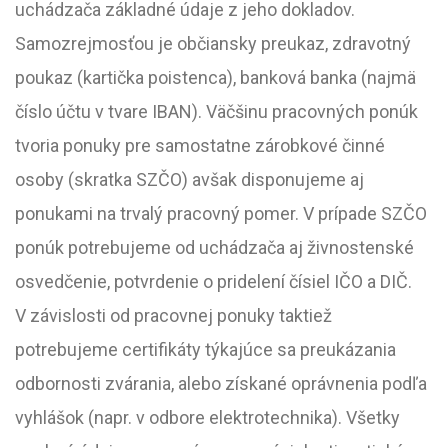
uchádzača základné údaje z jeho dokladov.
Samozrejmosťou je občiansky preukaz, zdravotný
poukaz (kartička poistenca), banková banka (najmä
číslo účtu v tvare IBAN). Väčšinu pracovných ponúk
tvoria ponuky pre samostatne zárobkové činné
osoby (skratka SZČO) avšak disponujeme aj
ponukami na trvalý pracovný pomer. V prípade SZČO
ponúk potrebujeme od uchádzača aj živnostenské
osvedčenie, potvrdenie o pridelení čísiel IČO a DIČ.
V závislosti od pracovnej ponuky taktiež
potrebujeme certifikáty týkajúce sa preukázania
odbornosti zvárania, alebo získané oprávnenia podľa
vyhlášok (napr. v odbore elektrotechnika). Všetky