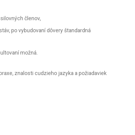
silovných členov,
dstáv, po vybudovaní dôvery štandardná
ultovaní možná.
praxe, znalosti cudzieho jazyka a požiadaviek