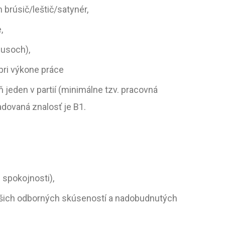
ím
brúsič/leštič/satynér
,
,
nusoch),
pri výkone práce
eden v partií (minimálne tzv. pracovná
adovaná znalosť je B1.
 spokojnosti),
ašich odborných skúseností a nadobudnutých