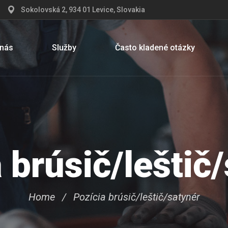
Sokolovská 2, 934 01 Levice, Slovakia
 nás
Služby
Často kladené otázky
 brúsič/leštič
Home
Pozícia brúsič/leštič/satynér