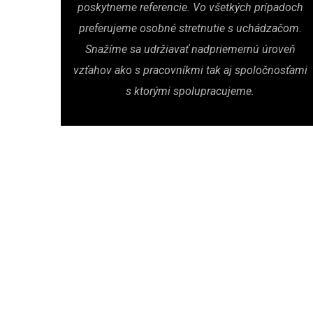
poskytneme referencie. Vo všetkých prípadoch
preferujeme osobné stretnutie s uchádzačom.
Snažíme sa udržiavať nadpriemernú úroveň
vzťahov ako s pracovníkmi tak aj spoločnosťami
s ktorými spolupracujeme.