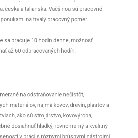
 česka a talianska. Väčšinou sú pracovné
 ponukami na trvalý pracovný pomer.
ne sa pracuje 10 hodín denne, možnosť
mať až 60 odpracovaných hodín.
merané na odstraňovanie nečistôt,
ch materiálov, najmä kovov, drevín, plastov a
viach, ako sú strojárstvo, kovovýroba,
rebné dosiahnuť hladký, rovnomerný a kvalitný
úsenosti v práci s rôznymi brúsnymi nástrojmi