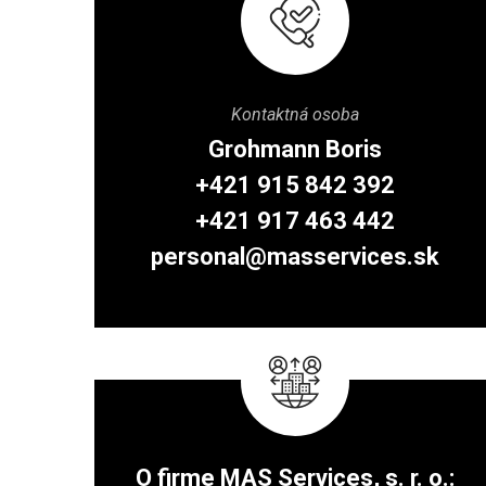
Kontaktná osoba
Grohmann Boris
+421 915 842 392
+421 917 463 442
personal@masservices.sk
O firme MAS Services, s. r. o.: