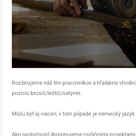
Rozširujeme náš tím pracovníkov a hľadáme vhodnú 
pozíciu
brúsič/leštič/satynér
.
Môžu byť aj viacerí, v tom prípade je nemecký jazyk
Ako spoločnosť disponujeme rozličnými projektami