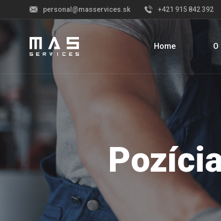
personal@masservices.sk
+421 915 842 392
Home
O
Pozícia